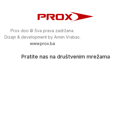
Prox doo © Sva prava zadržana.
Dizajn & development by Armin Vrabac.
www.prox.ba
Pratite nas na društvenim mrežama
proxdoo
Najveća trgovina mašina i alata u
Bosni i Hercegovini.
Tri prodajne lokacije alata i mašina u Sarajevu.