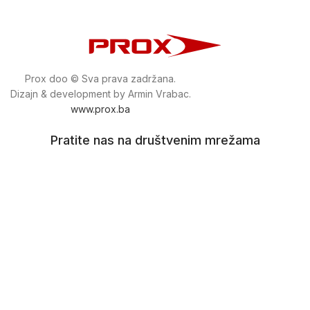
Prox doo © Sva prava zadržana.
Dizajn & development by Armin Vrabac.
www.prox.ba
Pratite nas na društvenim mrežama
proxdoo
Najveća trgovina mašina i alata u
Bosni i Hercegovini.
Tri prodajne lokacije alata i mašina u Sarajevu.