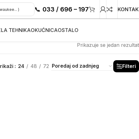
📞
033 / 696 – 197
KONTAK
ELA TEHNIKA
OKUĆNICA
OSTALO
Prikazuje se jedan rezultat
rikaži
24
48
72
Filteri