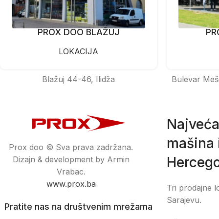
PROX DOO BLAŽUJ
PR
LOKACIJA
Blažuj 44-46, Ilidža
Bulevar Meš
Najveća
mašina i
Prox doo © Sva prava zadržana.
Hercego
Dizajn & development by Armin
Vrabac.
www.prox.ba
Tri prodajne l
Sarajevu.
Pratite nas na društvenim mrežama