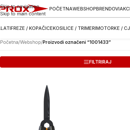
Skip to navigation
POČETNA
WEBSHOP
BRENDOVI
AKC
Skip to main content
LATI
FREZE / KOPAČICE
KOSILICE / TRIMERI
MOTORKE / CJ
Početna
/
Webshop
/
Proizvodi označeni “1001433”
FILTRIRAJ