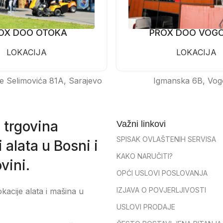
OX DOO OTOKA
PROX DOO VOG
LOKACIJA
LOKACIJA
e Selimovića 81A, Sarajevo
Igmanska 6B, Vog
 trgovina
Važni linkovi
SPISAK OVLAŠTENIH SERVISA
 alata u Bosni i
KAKO NARUČITI?
vini.
OPĆI USLOVI POSLOVANJA
IZJAVA O POVJERLJIVOSTI
okacije alata i mašina u
USLOVI PRODAJE