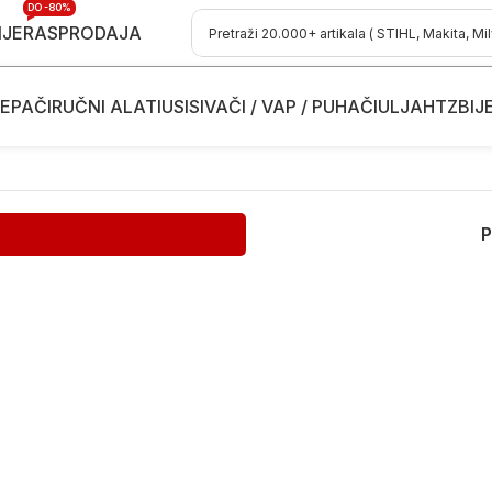
DO -80%
IJE
RASPRODAJA
EPAČI
RUČNI ALATI
USISIVAČI / VAP / PUHAČI
ULJA
HTZ
BIJ
P