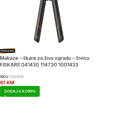
Makaze – škare za živu ogradu – živicu
FISKARS 041430 114730 1001433
SKU:
041430
61
KM
DODAJ U KORPU