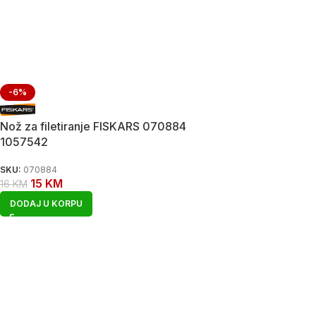
-6%
Nož za filetiranje FISKARS 070884
1057542
SKU:
070884
15
KM
16
KM
DODAJ U KORPU