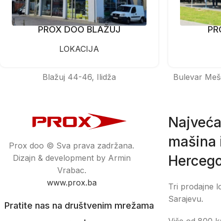
PROX DOO BLAŽUJ
PR
LOKACIJA
Blažuj 44-46, Ilidža
Bulevar Meš
Najveća
mašina i
Prox doo © Sva prava zadržana.
Hercego
Dizajn & development by Armin
Vrabac.
www.prox.ba
Tri prodajne l
Sarajevu.
Pratite nas na društvenim mrežama
Više od 800 ka