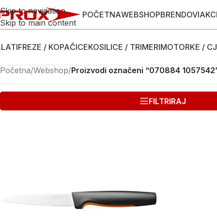
Skip to navigation
POČETNA
WEBSHOP
BRENDOVI
AKC
Skip to main content
LATI
FREZE / KOPAČICE
KOSILICE / TRIMERI
MOTORKE / CJ
Početna
/
Webshop
/
Proizvodi označeni “070884 1057542
FILTRIRAJ