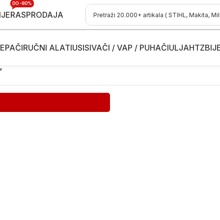
DO -80%
IJE
RASPRODAJA
EPAČI
RUČNI ALATI
USISIVAČI / VAP / PUHAČI
ULJA
HTZ
BIJ
”