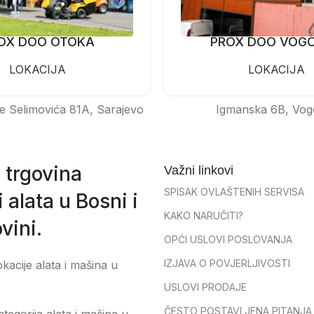
OX DOO OTOKA
PROX DOO VOG
LOKACIJA
LOKACIJA
e Selimovića 81A, Sarajevo
Igmanska 6B, Vog
 trgovina
Važni linkovi
SPISAK OVLAŠTENIH SERVISA
 alata u Bosni i
KAKO NARUČITI?
vini.
OPĆI USLOVI POSLOVANJA
IZJAVA O POVJERLJIVOSTI
okacije alata i mašina u
USLOVI PRODAJE
ČESTO POSTAVLJENA PITANJA
tegorija alata i mašina u