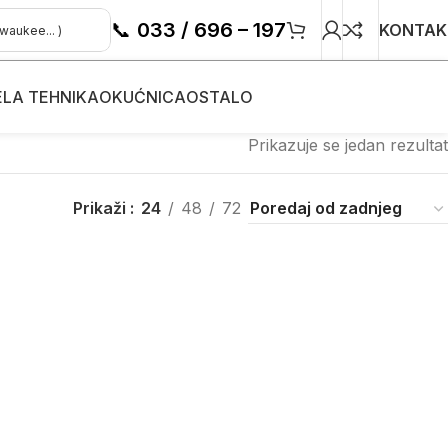
📞
033 / 696 – 197
KONTAK
ELA TEHNIKA
OKUĆNICA
OSTALO
Prikazuje se jedan rezultat
Prikaži
24
48
72