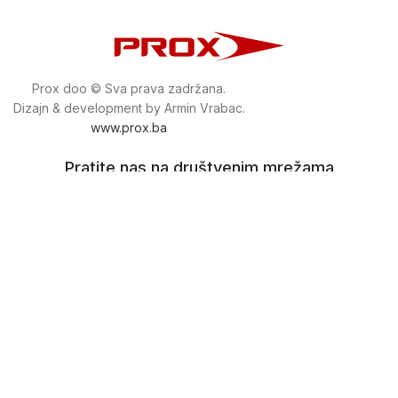
Prox doo © Sva prava zadržana.
Dizajn & development by Armin Vrabac.
www.prox.ba
Pratite nas na društvenim mrežama
proxdoo
Najveća trgovina mašina i alata u
Bosni i Hercegovini.
Tri prodajne lokacije alata i mašina u Sarajevu.