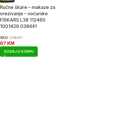
Ručne škare – makaze za
orezivanje – voćarske
FISKARS L38 112460
1001426 038441
SKU:
038441
67
KM
DODAJ U KORPU