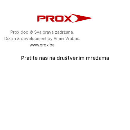
Prox doo © Sva prava zadržana.
Dizajn & development by Armin Vrabac.
www.prox.ba
Pratite nas na društvenim mrežama
proxdoo
Najveća trgovina mašina i alata u
Bosni i Hercegovini.
Tri prodajne lokacije alata i mašina u Sarajevu.