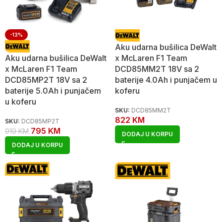
-13%
Aku udarna bušilica DeWalt
Aku udarna bušilica DeWalt
x McLaren F1 Team
x McLaren F1 Team
DCD85MM2T 18V sa 2
DCD85MP2T 18V sa 2
baterije 4.0Ah i punjačem u
baterije 5.0Ah i punjačem
koferu
u koferu
SKU:
DCD85MM2T
822
KM
SKU:
DCD85MP2T
795
KM
919
KM
DODAJ U KORPU
DODAJ U KORPU