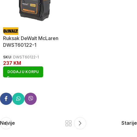
Ruksak DeWalt McLaren
DWST60122-1
SKU:
DWST60122-1
237
KM
DODAJ U KORPU
Novije
Starije