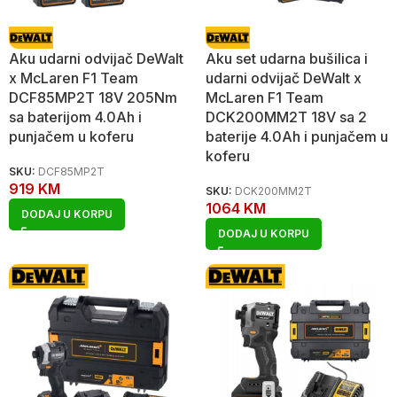
Aku udarni odvijač DeWalt
Aku set udarna bušilica i
x McLaren F1 Team
udarni odvijač DeWalt x
DCF85MP2T 18V 205Nm
McLaren F1 Team
sa baterijom 4.0Ah i
DCK200MM2T 18V sa 2
punjačem u koferu
baterije 4.0Ah i punjačem u
koferu
SKU:
DCF85MP2T
919
KM
SKU:
DCK200MM2T
1064
KM
DODAJ U KORPU
DODAJ U KORPU