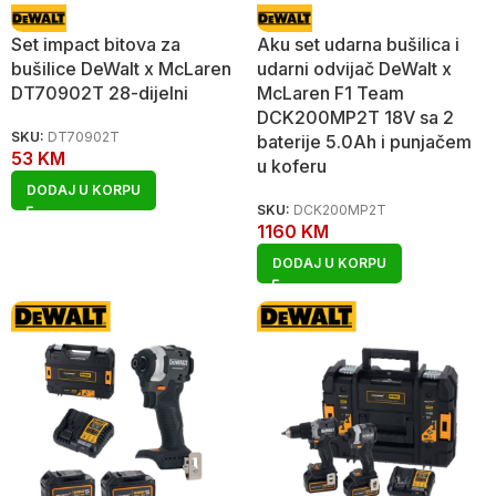
Set impact bitova za
Aku set udarna bušilica i
bušilice DeWalt x McLaren
udarni odvijač DeWalt x
DT70902T 28-dijelni
McLaren F1 Team
DCK200MP2T 18V sa 2
SKU:
DT70902T
baterije 5.0Ah i punjačem
53
KM
u koferu
DODAJ U KORPU
SKU:
DCK200MP2T
1160
KM
DODAJ U KORPU