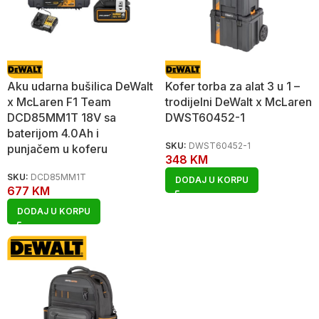
Aku udarna bušilica DeWalt
Kofer torba za alat 3 u 1 –
x McLaren F1 Team
trodijelni DeWalt x McLaren
DCD85MM1T 18V sa
DWST60452-1
baterijom 4.0Ah i
SKU:
DWST60452-1
punjačem u koferu
348
KM
SKU:
DCD85MM1T
DODAJ U KORPU
677
KM
DODAJ U KORPU