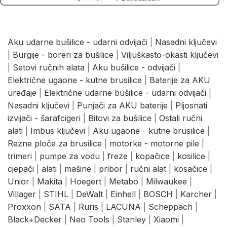
Aku udarne bušilice - udarni odvijači
|
Nasadni ključevi
|
Burgije - boreri za bušilice
|
Viljuškasto-okasti ključevi
|
Setovi ručnih alata
|
Aku bušilice - odvijači
|
Električne ugaone - kutne brusilice
|
Baterije za AKU
uređaje
|
Električne udarne bušilice - udarni odvijači
|
Nasadni ključevi
|
Punjači za AKU baterije
|
Pljosnati
izvijači - šarafcigeri
|
Bitovi za bušilice
|
Ostali ručni
alati
|
Imbus ključevi
|
Aku ugaone - kutne brusilice
|
Rezne ploče za brusilice
|
motorke - motorne pile
|
trimeri
|
pumpe za vodu
|
freze
|
kopačice
|
kosilice
|
cjepači
|
alati
|
mašine
|
pribor
|
ručni alat
|
kosačice
|
Unior
|
Makita
|
Hoegert
|
Metabo
|
Milwaukee
|
Villager
|
STIHL
|
DeWalt
|
Einhell
|
BOSCH
|
Karcher
|
Proxxon
|
SATA
|
Ruris
|
LACUNA
|
Scheppach
|
Black+Decker
|
Neo Tools
|
Stanley
|
Xiaomi
|