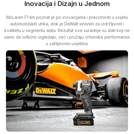
Inovacija i Dizajn u Jednom
McLaren F1 tim poznat je po inovacijama i preciznosti u svijetu
automobilskih utrka, dok je DeWalt sinonim za izdržljivost i
kvalitetu u segmentu alata. Rezultat ove suradnje su alati koji ne
samo da odlično izgledaju, već i pružaju vrhunske performanse
u zahtjevnim uvjetima.