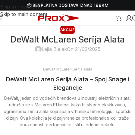
📦 BESPLATNA DOSTAVA IZNAD 199KM
Skip to navigation
Skip to main content
AKCIJE
DeWalt McLaren Serija Alata
Lejla Bjelak
On 21/02/2025
DeWalt McLaren Serija Alata
DeWalt McLaren Serija Alata – Spoj Snage i
Elegancije
DeWalt, jedan od vodećih brendova u industriji električnih alata,
udružio se s McLaren F1 timom kako bi stvorio ekskluzivnu,
ograničenu seriju alata koja spaja vrhunsku tehnologiju i sportski
dizajn. Ova kolekcija je dizajnirana za profesionalce koji traže
pouzdanost, performanse i stil u jednom paketu.