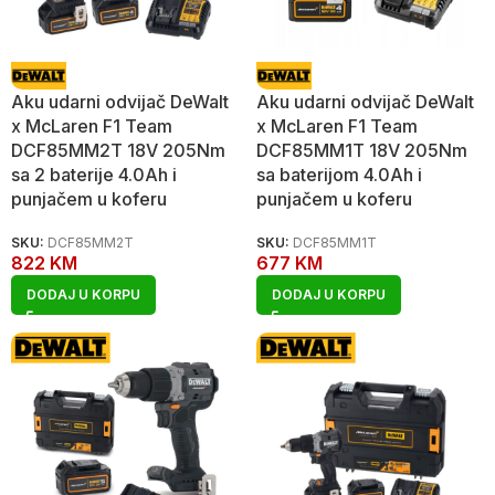
Aku udarni odvijač DeWalt
Aku udarni odvijač DeWalt
x McLaren F1 Team
x McLaren F1 Team
DCF85MM2T 18V 205Nm
DCF85MM1T 18V 205Nm
sa 2 baterije 4.0Ah i
sa baterijom 4.0Ah i
punjačem u koferu
punjačem u koferu
SKU:
DCF85MM2T
SKU:
DCF85MM1T
822
KM
677
KM
DODAJ U KORPU
DODAJ U KORPU