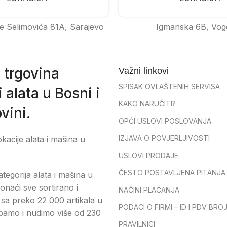
e Selimovića 81A, Sarajevo
Igmanska 6B, Vog
 trgovina
Važni linkovi
SPISAK OVLAŠTENIH SERVISA
 alata u Bosni i
KAKO NARUČITI?
vini.
OPĆI USLOVI POSLOVANJA
IZJAVA O POVJERLJIVOSTI
okacije alata i mašina u
USLOVI PRODAJE
ČESTO POSTAVLJENA PITANJA
tegorija alata i mašina u
onaći sve sortirano i
NAČINI PLAĆANJA
sa preko 22 000 artikala u
PODACI O FIRMI – ID I PDV BRO
pamo i nudimo više od 230
PRAVILNICI