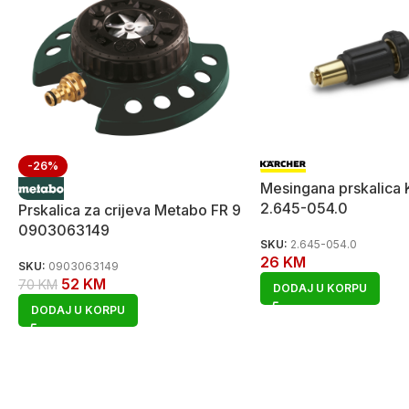
-26%
Mesingana prskalic
2.645-054.0
Prskalica za crijeva Metabo FR 9
0903063149
SKU:
2.645-054.0
26
KM
SKU:
0903063149
52
KM
70
KM
DODAJ U KORPU
DODAJ U KORPU