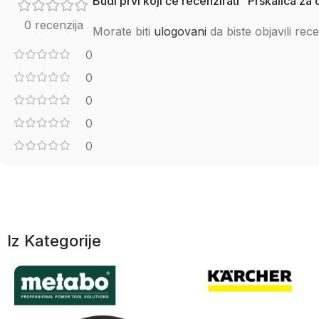
Budi prvi koji će recenzirati “Prskalica
0 recenzija
Morate biti
ulogovani
da biste objavili rece
0
0
0
0
0
Iz Kategorije