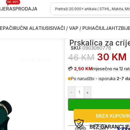
DO -80%
IJE
RASPRODAJA
EPAČI
RUČNI ALATI
USISIVAČI / VAP / PUHAČI
ULJA
HTZ
BIJ
a crijeva
/
Prskalica za crijeva za vodu Metabo 0903060778
Prskalica za cr
SKU:
0903060778
30
KM
46
KM
💳
2,50 KM
mjesečno na 12 rat
Po narudžbi - isporuka
2-7 d
-
+
BRZA KUPOVI
BEZ GARANCIJE