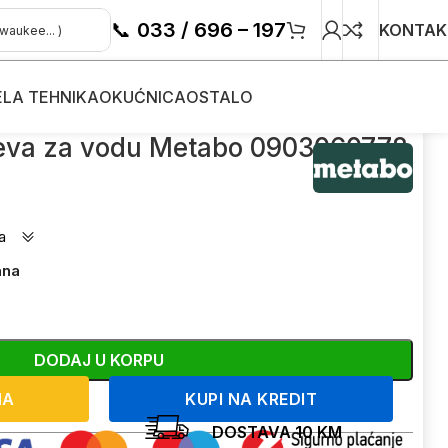
📞
033 / 696 – 197
KONTAK
ELA TEHNIKA
OKUĆNICA
OSTALO
ijeva za vodu Metabo 0903060778
a
ana
DODAJ U KORPU
NA
KUPI NA KREDIT
DOSTAVA 10 KM