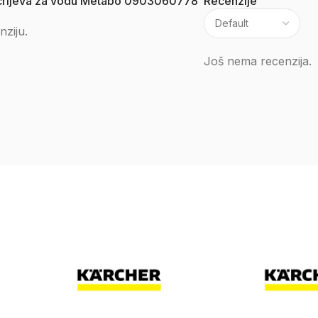
 za crijeva za vodu Metabo 0903060778”
Recenzije
nziju.
Još nema recenzija.