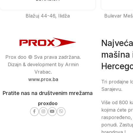
Blažuj 44-46, Ilidža
Bulevar Meš
Najveća
mašina i
Prox doo © Sva prava zadržana.
Hercego
Dizajn & development by Armin
Vrabac.
www.prox.ba
Tri prodajne l
Sarajevu.
Pratite nas na društvenim mrežama
Više od 800 ka
proxdoo
kojima ćete pr
raspoređeno, 
ponudi. Zastu
brendova !