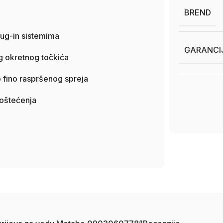
BREND
lug-in sistemima
GARANCI
 okretnog točkića
 fino raspršenog spreja
 oštećenja