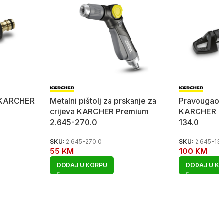
a KARCHER
Metalni pištolj za prskanje za
Pravougao
crijeva KARCHER Premium
KARCHER O
2.645-270.0
134.0
SKU:
2.645-270.0
SKU:
2.645-1
55
KM
100
KM
DODAJ U KORPU
DODAJ U 