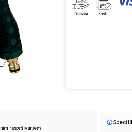
Uporedi
Specifi
inim raspršivanjem