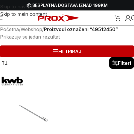
📦 BESPLATNA DOSTAVA IZNAD 199KM
Skip to navigation
Skip to main content
Početna
/
Webshop
/
Proizvodi označeni “49512450”
Prikazuje se jedan rezultat
FILTRIRAJ
Filteri