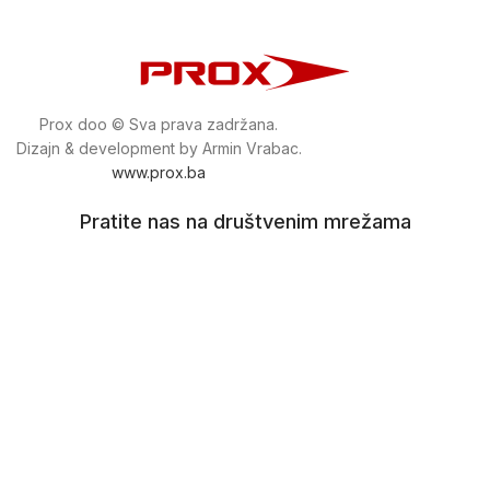
Prox doo © Sva prava zadržana.
Dizajn & development by Armin Vrabac.
www.prox.ba
Pratite nas na društvenim mrežama
proxdoo
Najveća trgovina mašina i alata u
Bosni i Hercegovini.
Tri prodajne lokacije alata i mašina u Sarajevu.