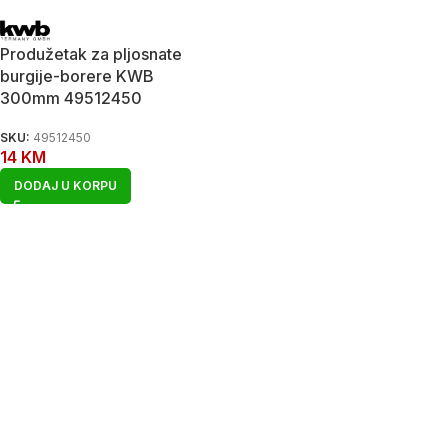
Produžetak za pljosnate
burgije-borere KWB
300mm 49512450
SKU:
49512450
14
KM
DODAJ U KORPU